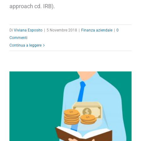
approach cd. IRB).
Di
Viviana Esposito
|
5 Novembre 2018
|
Finanza aziendale
|
0
Commenti
Continua a leggere