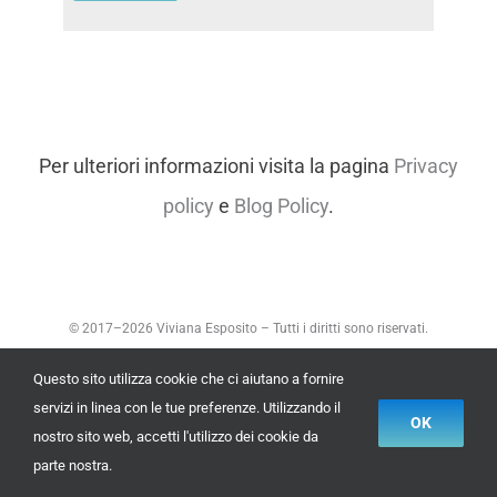
Per ulteriori informazioni visita la pagina
Privacy
policy
e
Blog Policy
.
© 2017–
2026
Viviana Esposito – Tutti i diritti sono riservati.
Questo sito utilizza cookie che ci aiutano a fornire
servizi in linea con le tue preferenze. Utilizzando il
OK
Email
WhatsApp
Facebook
LinkedIn
Instagram
Phone
nostro sito web, accetti l'utilizzo dei cookie da
parte nostra.