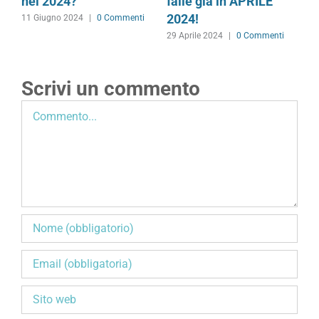
nel 2024?
falle già in APRILE
a
2024!
2
11 Giugno 2024
|
0 Commenti
29 Aprile 2024
|
0 Commenti
1
Scrivi un commento
Commento