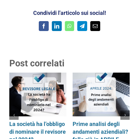
Condividi l'articolo sui social!
Facebook
LinkedIn
WhatsApp
Telegram
Email
Post correlati
La società ha l’obbligo
Prime analisi degli
C
di nominare il revisore
andamenti aziendiali?
c