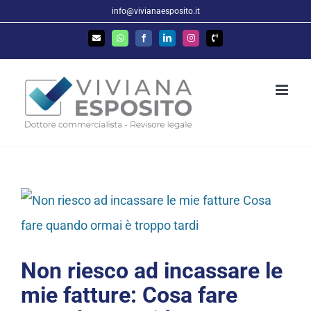
Salta
info@vivianaesposito.it
al
Email
WhatsApp
Facebook
LinkedIn
Instagram
Phone
contenuto
Ingrandisci
immagine
Non riesco ad incassare le
mie fatture: Cosa fare