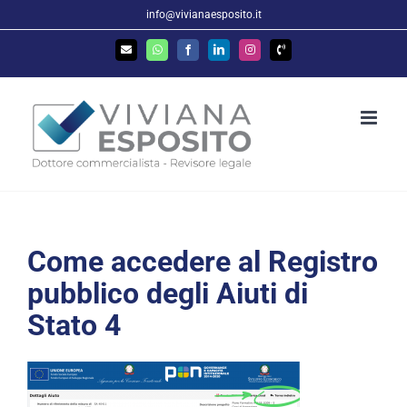
Salta
info@vivianaesposito.it
al
Email
WhatsApp
Facebook
LinkedIn
Instagram
Phone
contenuto
Come accedere al Registro
pubblico degli Aiuti di
Stato 4