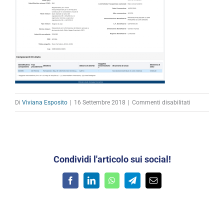
su
Di
Viviana Esposito
|
16 Settembre 2018
|
Commenti disabilitati
Come
accedere
al
Registro
Condividi l'articolo sui social!
pubblico
degli
Facebook
LinkedIn
WhatsApp
Telegram
Email
Aiuti
di
Stato
4