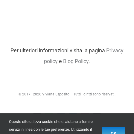
Per ulteriori informazioni visita la pagina
Privacy
policy
e
Blog Policy
.
© 2017–
2026
Viviana Esposito – Tutti i diritti sono riservati.
Email
WhatsApp
Facebook
LinkedIn
Instagram
Phone
Questo sito utilizza cookie che ci aiutano a fornire
servizi in linea con le tue preferenze. Utilizzando il
OK